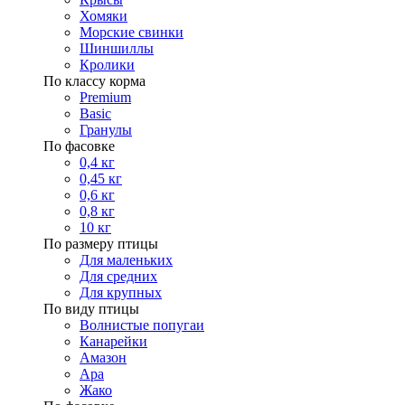
Хомяки
Морские свинки
Шиншиллы
Кролики
По классу корма
Premium
Basic
Гранулы
По фасовке
0,4 кг
0,45 кг
0,6 кг
0,8 кг
10 кг
По размеру птицы
Для маленьких
Для средних
Для крупных
По виду птицы
Волнистые попугаи
Канарейки
Амазон
Ара
Жако