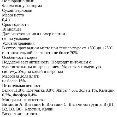
Полнорационный
Форма выпуска корма
Сухой, Зерновой
Масса нетто
0,4 кг
Срок годности
18 месяцев
Дата изготовления и номер партии
см. на упаковке
Условия хранения
В сухом прохладном месте при температуре от +5`С до +25`С
и относительной влажности не более 70%
Особенности корма
Поддерживает активность, Подходит питомцам с
чувствительным пищеварением, Укрепляет иммунную
систему, Уход за кожей и шерстью
Массовая доля влаги
не более 16%
Питательная ценность
Белки 11,8%, Клетчатка 8,8%, Жиры 4,6%, Зола 2,1%, Кальций
0,3%, Фосфор 0,4%.
Минеральные вещества
Витамин А, Витамин Е, Витамин С, Витамины группы В (В1,
В2, В3, В6), Каротин, Калий
Возраст животного