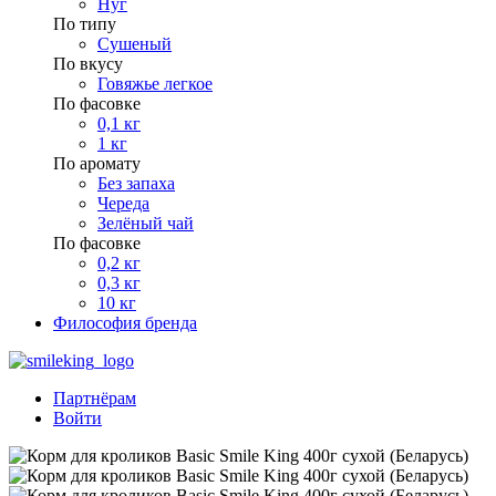
Нуг
По типу
Сушеный
По вкусу
Говяжье легкое
По фасовке
0,1 кг
1 кг
По аромату
Без запаха
Череда
Зелёный чай
По фасовке
0,2 кг
0,3 кг
10 кг
Философия бренда
Партнёрам
Войти