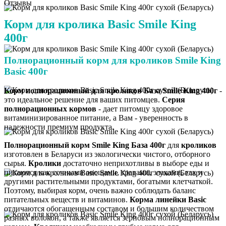
Отзывы
Корм для кролика Basic Smile King
400г
Полнорационный корм для кроликов Smile King
Basic 400г
Корм полнорационный для кроликов База Smile King 400г
-
это идеальное решение для ваших питомцев.
Серия
полнорационных кормов
- дает питомцу здоровое
витаминизированное питание, а Вам - уверенность в
надежности премиум продукта.
Полнорационный корм Smile King База 400г
для
кроликов
изготовлен в Беларуси из экологически чистого, отборного
сырья.
Кролики
достаточно неприхотливы в выборе еды и
питаются как сочными овощами, травами, злаками, так и
другими растительными продуктами, богатыми клетчаткой.
Поэтому, выбирая корм, очень важно соблюдать баланс
питательных веществ и витаминов.
Корма линейки Basic
отличаются обогащенным составом и большим количеством
разных волокон, а также является зерновым полнорационным