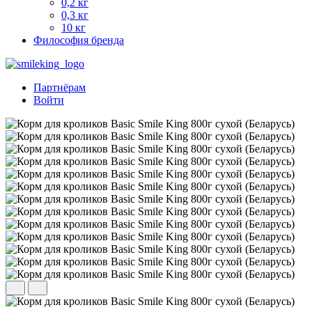
0,2 кг
0,3 кг
10 кг
Философия бренда
Партнёрам
Войти