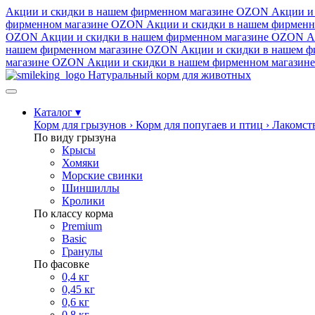
Акции и скидки в нашем фирменном магазине
OZON
Акции и
фирменном магазине
OZON
Акции и скидки в нашем фирменн
OZON
Акции и скидки в нашем фирменном магазине
OZON
А
нашем фирменном магазине
OZON
Акции и скидки в нашем ф
магазине
OZON
Акции и скидки в нашем фирменном магазине
Натуральный корм для животных
Каталог
▾
Корм для грызунов
›
Корм для попугаев и птиц
›
Лакомст
По виду грызуна
Крысы
Хомяки
Морские свинки
Шиншиллы
Кролики
По классу корма
Premium
Basic
Гранулы
По фасовке
0,4 кг
0,45 кг
0,6 кг
0,8 кг