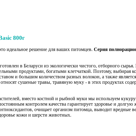
asic 800г
 это идеальное решение для ваших питомцев.
Серия полнорацио
готовлен в Беларуси из экологически чистого, отборного сырья.
тельными продуктами, богатыми клетчаткой. Поэтому, выбирая к
тавом и большим количеством разных волокон, а также являет
тносят сушеные травы, травяную муку - в этих продуктах содер
стителей, вместо костной и рыбной муки мы используем кукуруз
постоянным контролем качества гарантирует здоровье и долгую 
 антиоксидантов, очищает организм питомца, выводит вредные в
доровье кожи и шерсти животных.