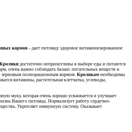
нных кормов
- дает питомцу здоровое витаминизированное
Кролики
достаточно неприхотливы в выборе еды и питаются
орм, очень важно соблюдать баланс питательных веществ и
ся зерновым полнорационным кормом.
Кроликам
необходимы
жатся витамины, растительная клетчатка, углеводы,
ную муку, которая очень хорошо усваивается и улучшает
жизнь Вашего питомца. Нормализует работу сердечно-
ещества. Укрепляет иммунную систему. Оказывает