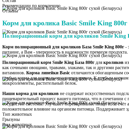
Состав
Рекомендации по кормлению
Отзывы
Корм для кролика Basic Smile King 800г
Полнорационный корм для кроликов Smile King B
Корм полнорационный для кроликов База Smile King 800г
-
питание, а Вам - уверенность в надежности премиум продукта.
Полнорационный корм Smile King База 800г
для
кроликов
из
как сочными овощами, травами, злаками, так и другими расти
витаминов.
Корма линейки Basic
отличаются обогащенным сос
грубые корма для нормального пищеварения. К грубым кормам о
микроэлементы, растительный белок.
Наши корма для кроликов
не содержат искусственных подсла
пищеварительный процесс вашего питомца, что в сочетании с 
сосудистой системы. Улучшает переваривание пищи и, за счёт
положительное влияние на организм питомца. Поддерживает з
Тип животных
Грызуны
Вид животных