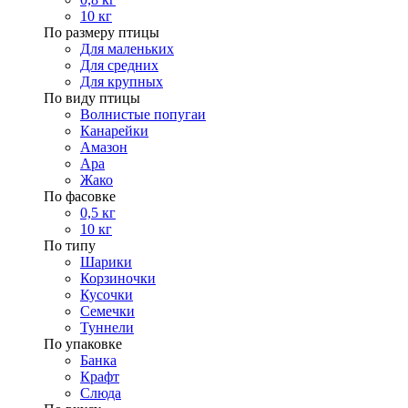
10 кг
По размеру птицы
Для маленьких
Для средних
Для крупных
По виду птицы
Волнистые попугаи
Канарейки
Амазон
Ара
Жако
По фасовке
0,5 кг
10 кг
По типу
Шарики
Корзиночки
Кусочки
Семечки
Туннели
По упаковке
Банка
Крафт
Слюда