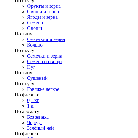
По вкусу
Фрукты и зерна
Овощи и зерна
Ягоды и зерна
Семена
Овощи
По типу
Семечкии и зерна
Кольцо
По вкусу
Семечки и зерна
Семена и овощи
Нуг
По типу
Сушеный
По вкусу
Говяжье легкое
По фасовке
0,1 кг
1 кг
По аромату
Без запаха
Череда
Зелёный чай
По фасовке