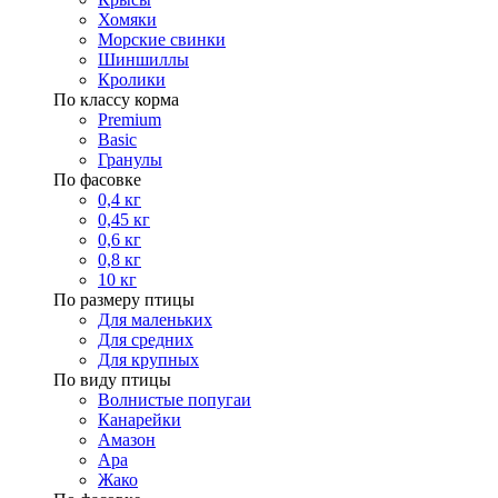
Хомяки
Морские свинки
Шиншиллы
Кролики
По классу корма
Premium
Basic
Гранулы
По фасовке
0,4 кг
0,45 кг
0,6 кг
0,8 кг
10 кг
По размеру птицы
Для маленьких
Для средних
Для крупных
По виду птицы
Волнистые попугаи
Канарейки
Амазон
Ара
Жако