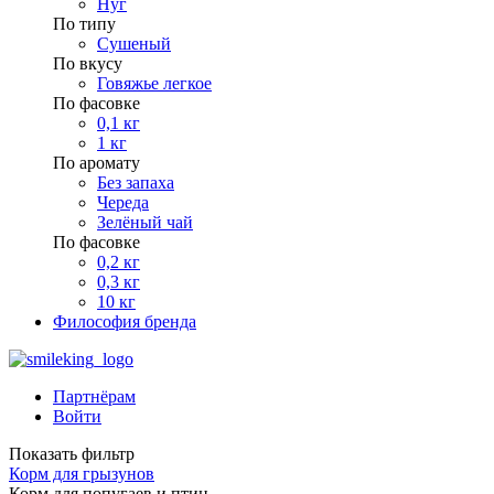
Нуг
По типу
Сушеный
По вкусу
Говяжье легкое
По фасовке
0,1 кг
1 кг
По аромату
Без запаха
Череда
Зелёный чай
По фасовке
0,2 кг
0,3 кг
10 кг
Философия бренда
Партнёрам
Войти
Показать фильтр
Корм для грызунов
Корм для попугаев и птиц