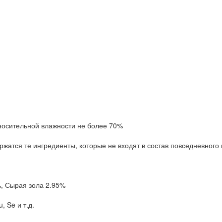
тносительной влажности не более 70%
ержатся те ингредиенты, которые не входят в состав повседневного
, Сырая зола 2.95%
u, Se и т.д.