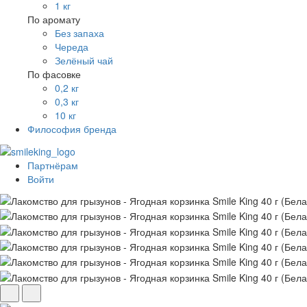
1 кг
По аромату
Без запаха
Череда
Зелёный чай
По фасовке
0,2 кг
0,3 кг
10 кг
Философия бренда
Партнёрам
Войти