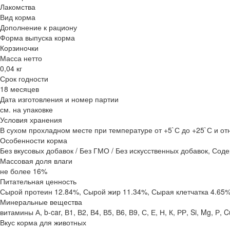
Лакомства
Вид корма
Дополнение к рациону
Форма выпуска корма
Корзиночки
Масса нетто
0,04 кг
Срок годности
18 месяцев
Дата изготовления и номер партии
см. на упаковке
Условия хранения
В сухом прохладном месте при температуре от +5`С до +25`С и о
Особенности корма
Без вкусовых добавок / Без ГМО / Без искусственных добавок, Сод
Массовая доля влаги
не более 16%
Питательная ценность
Сырой протеин 12.84%, Сырой жир 11.34%, Сырая клетчатка 4.65%
Минеральные вещества
витамины А, b-car, В1, В2, В4, В5, В6, В9, С, Е, Н, К, РР, Si, Mg, Р, C
Вкус корма для животных