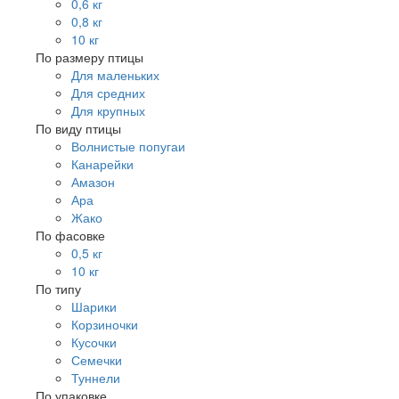
0,6 кг
0,8 кг
10 кг
По размеру птицы
Для маленьких
Для средних
Для крупных
По виду птицы
Волнистые попугаи
Канарейки
Амазон
Ара
Жако
По фасовке
0,5 кг
10 кг
По типу
Шарики
Корзиночки
Кусочки
Семечки
Туннели
По упаковке