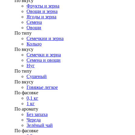
По вкусу
Фрукты и зерна
Овощи и зерна
Ягоды и зерна
Семена
Овощи
По типу
Семечкии и зерна
Кольцо
По вкусу
Семечки и зерна
Семена и овощи
Нуг
По типу
Сушеный
По вкусу
Говяжье легкое
По фасовке
0,1 кг
1 кг
По аромату
Без запаха
Череда
Зелёный чай
По фасовке