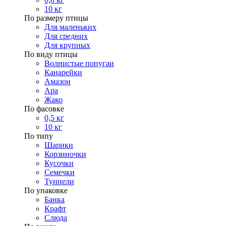
10 кг
По размеру птицы
Для маленьких
Для средних
Для крупных
По виду птицы
Волнистые попугаи
Канарейки
Амазон
Ара
Жако
По фасовке
0,5 кг
10 кг
По типу
Шарики
Корзиночки
Кусочки
Семечки
Туннели
По упаковке
Банка
Крафт
Слюда