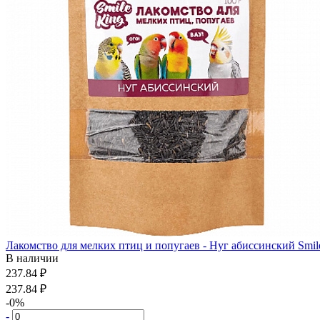
Лакомство для мелких птиц и попугаев - Нуг абиссинский Smile
В наличии
237.84 ₽
237.84 ₽
-0%
-