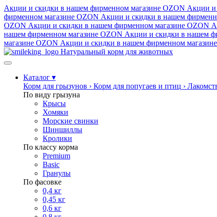
Акции и скидки в нашем фирменном магазине
OZON
Акции и
фирменном магазине
OZON
Акции и скидки в нашем фирменн
OZON
Акции и скидки в нашем фирменном магазине
OZON
А
нашем фирменном магазине
OZON
Акции и скидки в нашем ф
магазине
OZON
Акции и скидки в нашем фирменном магазине
Натуральный корм для животных
Каталог
▾
Корм для грызунов
›
Корм для попугаев и птиц
›
Лакомст
По виду грызуна
Крысы
Хомяки
Морские свинки
Шиншиллы
Кролики
По классу корма
Premium
Basic
Гранулы
По фасовке
0,4 кг
0,45 кг
0,6 кг
0,8 кг