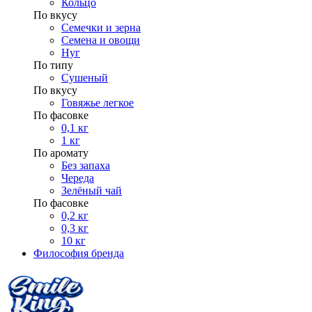
Кольцо
По вкусу
Семечки и зерна
Семена и овощи
Нуг
По типу
Сушеный
По вкусу
Говяжье легкое
По фасовке
0,1 кг
1 кг
По аромату
Без запаха
Череда
Зелёный чай
По фасовке
0,2 кг
0,3 кг
10 кг
Философия бренда