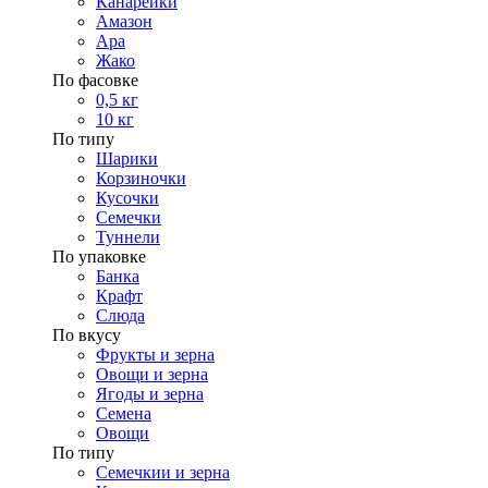
Канарейки
Амазон
Ара
Жако
По фасовке
0,5 кг
10 кг
По типу
Шарики
Корзиночки
Кусочки
Семечки
Туннели
По упаковке
Банка
Крафт
Слюда
По вкусу
Фрукты и зерна
Овощи и зерна
Ягоды и зерна
Семена
Овощи
По типу
Семечкии и зерна