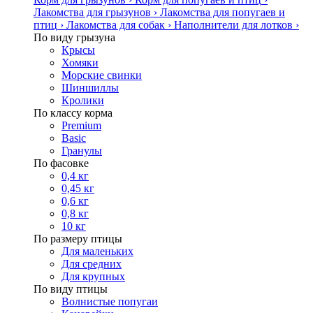
Лакомства для грызунов
›
Лакомства для попугаев и
птиц
›
Лакомства для собак
›
Наполнители для лотков
›
По виду грызуна
Крысы
Хомяки
Морские свинки
Шиншиллы
Кролики
По классу корма
Premium
Basic
Гранулы
По фасовке
0,4 кг
0,45 кг
0,6 кг
0,8 кг
10 кг
По размеру птицы
Для маленьких
Для средних
Для крупных
По виду птицы
Волнистые попугаи