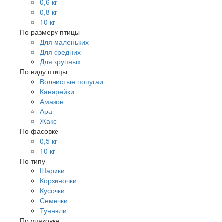
0,6 кг
0,8 кг
10 кг
По размеру птицы
Для маленьких
Для средних
Для крупных
По виду птицы
Волнистые попугаи
Канарейки
Амазон
Ара
Жако
По фасовке
0,5 кг
10 кг
По типу
Шарики
Корзиночки
Кусочки
Семечки
Туннели
По упаковке