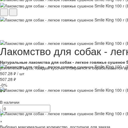
Лакомство для собак - лег
Натуральные лакомства для собак - легкое говяжье сушеное S
усилителей вкуса. Каждый кусочек отбирается и обрабатывается в
507.28 ₽
/
шт
507.28 ₽
-0%
0 ₽
В наличии
-
+
×
Выбрано максимальное количество, доступное для заказа