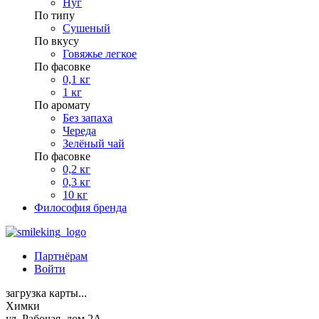
Нуг
По типу
Сушеный
По вкусу
Говяжье легкое
По фасовке
0,1 кг
1 кг
По аромату
Без запаха
Череда
Зелёный чай
По фасовке
0,2 кг
0,3 кг
10 кг
Философия бренда
Партнёрам
Войти
загрузка карты...
Химки
ул. Рабочая, дом 2А