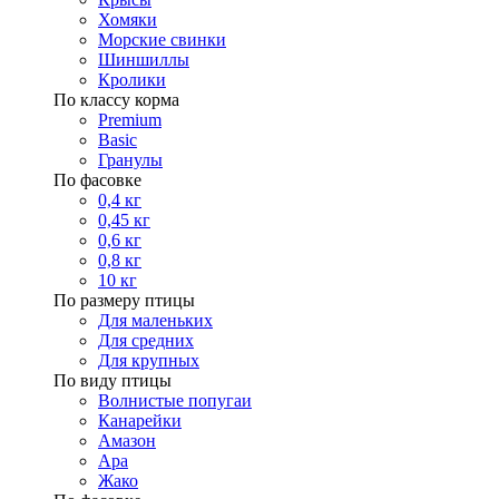
Хомяки
Морские свинки
Шиншиллы
Кролики
По классу корма
Premium
Basic
Гранулы
По фасовке
0,4 кг
0,45 кг
0,6 кг
0,8 кг
10 кг
По размеру птицы
Для маленьких
Для средних
Для крупных
По виду птицы
Волнистые попугаи
Канарейки
Амазон
Ара
Жако